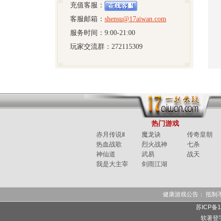
充值客服：
客服邮箱：
shensu@17aiwan.com
服务时间：9:00-21:00
玩家交流群：272115309
热门游戏
赤月传说Ⅱ
魔龙诀
传奇皇朝
热血战歌
烈火战神
七杀
神仙道
武易
战天
我是大主宰
剑雨江湖
健康游戏公告： 抵制
苏ICP备11
软著登字第