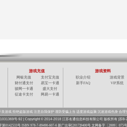
游戏充值
游戏资料
网银充值
支付宝充值
职业介绍
游戏背景
财付通支付
易宝一卡通
新手FAQ
VIP系统
骏网一卡通
盛大支付
征途卡支付
网易一卡通
不良游戏 拒绝盗版游戏 注意自我保护 谨防受骗上当 适度游戏益脑 沉迷游戏伤身 合理
031369号-92 |
Copyright © 2014-2018 江苏名通信息科技有限公司 版权所有 |
苏B-
0142533号 ISBN 978-7-89490-607-6 新广出审[2017]9400号 文网备字〔2009〕075